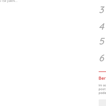
a Tsk yakni…
3
4
5
6
Ber
Ini 
post
pada