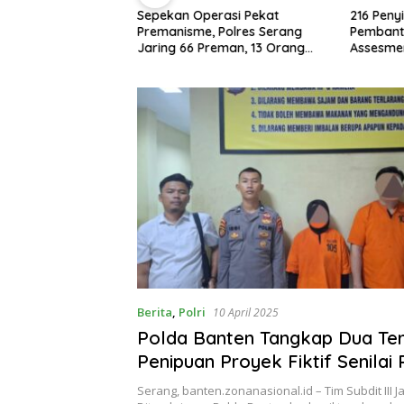
T: Komitmen
Sepekan Operasi Pekat
216 Peny
ahatan Siber
Premanisme, Polres Serang
Pembantu
Jaring 66 Preman, 13 Orang
Assesmen 
Diproses Hukum
Kompete
Berita
,
Polri
10 April 2025
Polda Banten Tangkap Dua Te
Penipuan Proyek Fiktif Senilai 
Miliar
Serang, banten.zonanasional.id – Tim Subdit III J