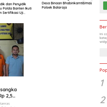
Desa Binaan Bhabinkamtibmas
Huma
idik dan Penyidik
Polsek Balaraja
Antu
 Polda Banten Ikuti
Sertifikasi Uji
nsi
Ber
Ini 
kate
widg
Pop
1
rsangka
Rp 2,5
2
atanras