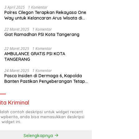
Pos Pelayanan Mudik Jayanti
3 April 2025
1 Komentar
Polres Cilegon Terapkan Rekayasa One
Way untuk Kelancaran Arus Wisata di
Anyer
22 Maret 2025
1 Komentar
Giat Ramadhan PSI Kota Tangerang
22 Maret 2025
1 Komentar
AMBULANCE GRATIS PSI KOTA
TANGERANG
24 Maret 2025
1 Komentar
Pasca Insiden di Dermaga 6, Kapolda
Banten Pastikan Penyeberangan Tetap
Normal
ita Kriminal
adalah contoh deskripsi untuk widget recent
 wpberita, anda bisa memasukkan deskripsi
 widget ini.
Selengkapnya