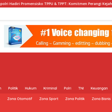
ri Promensisko TPPU & TPPT: Komitmen Perangi Kejahatan Siber
m
Politik
Hukum
Kriminal
Polri
TNI
Keuangan
m
Zona Otomotif
Zona Sport
Zona Politik
Zona Bisnis