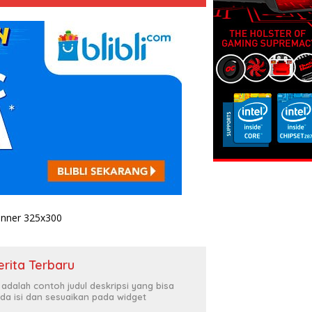
erita Terbaru
i adalah contoh judul deskripsi yang bisa
da isi dan sesuaikan pada widget
tan Bakti Sosial Rakernis