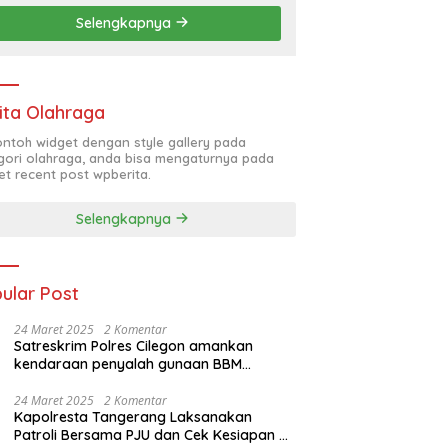
s Polri 2025 Disambut
Preman dan Debt Collector
N
Selengkapnya
sias Warga Semarang
Terus Dibasmi Jajaran Polda
A
Banten, Kapolda : Saya Jamin
B
Keamanan Warga
C
ita Olahraga
contoh widget dengan style gallery pada
gori olahraga, anda bisa mengaturnya pada
et recent post wpberita.
Selengkapnya
ular Post
24 Maret 2025
2 Komentar
Satreskrim Polres Cilegon amankan
kendaraan penyalah gunaan BBM
bersubsidi
24 Maret 2025
2 Komentar
Kapolresta Tangerang Laksanakan
Patroli Bersama PJU dan Cek Kesiapan di