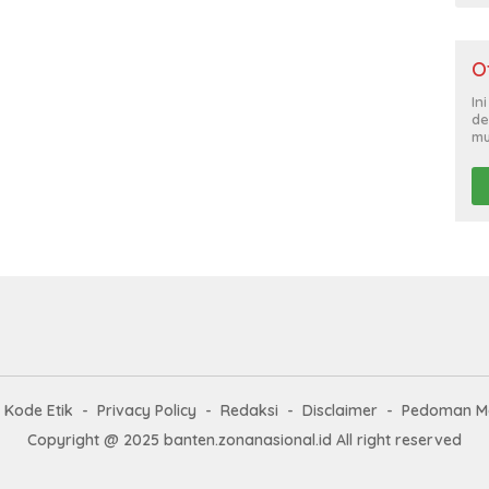
O
In
de
mu
Kode Etik
Privacy Policy
Redaksi
Disclaimer
Pedoman Me
Copyright @ 2025 banten.zonanasional.id All right reserved