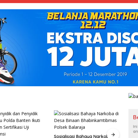
B
In
an
Sosialisasi Bahaya Narkoba di
Kegia