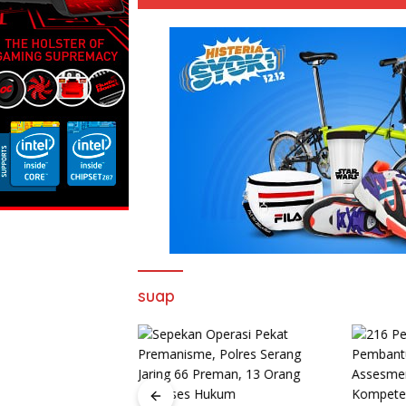
suap
ri Promensisko