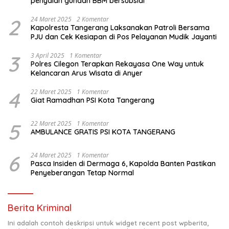
penyalah gunaan BBM bersubsidi
2
24 Maret 2025
2 Komentar
Kapolresta Tangerang Laksanakan Patroli Bersama
PJU dan Cek Kesiapan di Pos Pelayanan Mudik Jayanti
3
3 April 2025
1 Komentar
Polres Cilegon Terapkan Rekayasa One Way untuk
Kelancaran Arus Wisata di Anyer
4
22 Maret 2025
1 Komentar
Giat Ramadhan PSI Kota Tangerang
5
22 Maret 2025
1 Komentar
AMBULANCE GRATIS PSI KOTA TANGERANG
6
24 Maret 2025
1 Komentar
Pasca Insiden di Dermaga 6, Kapolda Banten Pastikan
Penyeberangan Tetap Normal
Berita Kriminal
Ini adalah contoh deskripsi untuk widget recent post wpberita,